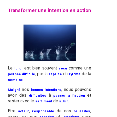
Transformer une intention en action
Le
est bien souvent
comme une
lundi
vécu
, par la
du
de la
journée difficile
reprise
rythme
.
semaine
nos
, nous pouvons
Malgré
bonnes intentions
avoir des
à
et
difficultés
passer à l’action
rester avec le
de
.
sentiment
subir
Etre
,
de nos
,
acteur
responsable
réussites
passe par nos
et
, mais
pensées
intentions