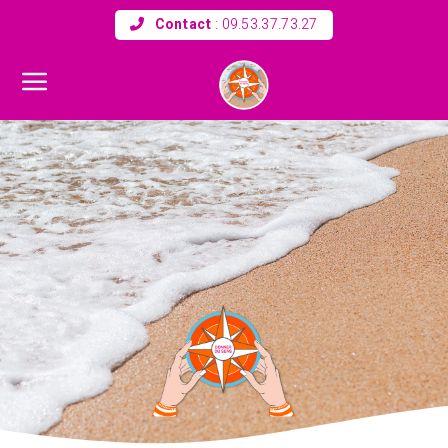
Contact
:
09.53.37.73.27