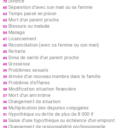
Divorce
73
Séparation d’avec son mari ou sa femme
65
Temps passé en prison
63
Mort d’un parent proche
63
Blessure ou maladie
52
Mariage
50
Licenciement
47
Réconciliation (avec sa femme ou son mari)
45
Retraite
45
Ennui de santé d’un parent proche
44
Grossesse
40
Problèmes sexuels
39
Arrivée d’un nouveau membre dans la famille
39
Problème d’affaires
39
Modification situation financière
38
Mort d’un ami intime
37
Changement de situation
36
Multiplication des disputes conjugales
35
Hypothèque ou dette de plus de 8 000 €
31
Saisie d’une hypothèque ou échéance d’un emprunt
30
Changement de responsabilité professionnelle
29