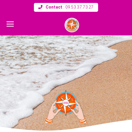
Contact
:
09.53.37.73.27