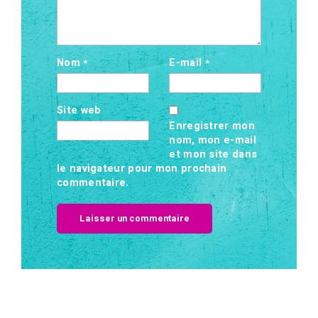
Nom
E-mail
*
*
Site web
Enregistrer mon
nom, mon e-mail
et mon site dans
le navigateur pour mon prochain
commentaire.