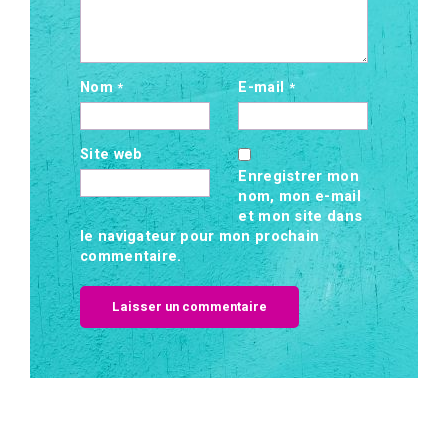
Nom
E-mail
*
*
Site web
Enregistrer mon
nom, mon e-mail
et mon site dans
le navigateur pour mon prochain
commentaire.