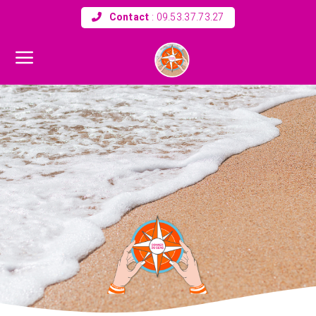
Contact
:
09.53.37.73.27