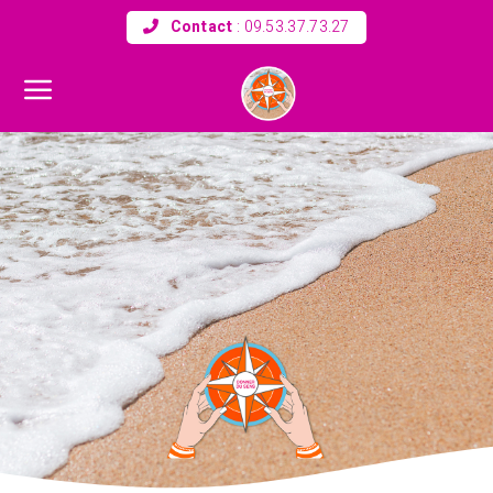
Contact
:
09.53.37.73.27