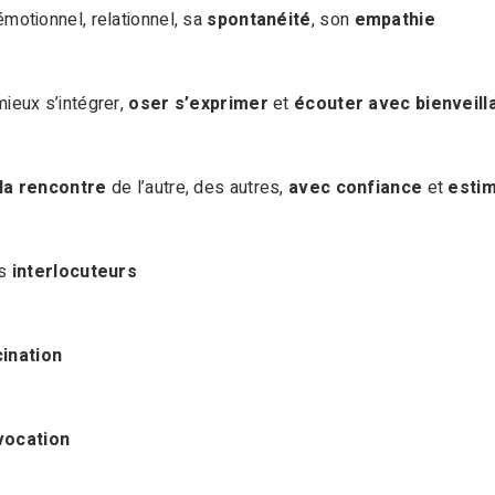
motionnel, relationnel, sa
spontanéité
, son
empathie
ieux s’intégrer,
oser s’exprimer
et
écouter avec bienveill
 la rencontre
de l’autre, des autres,
avec confiance
et
estim
s
interlocuteurs
cination
vocation