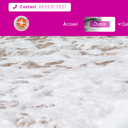
Contact
:
09.53.37.73.27
Accueil
Outils
Qui