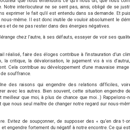
rlocuteur que nous entendons ce qu’il nous dit, que nous co
 Notre interlocuteur ne se sent pas, ainsi, obligé de se justif
ns exprimer le fait qu’il est entendu dans sa demande. Et puis
 nous-même. Il est donc inutile de vouloir absolument le dém
les et de ne pas rester dans des énergies négatives.
dérange chez l’autre, à ses défauts, essayer de voir ses qualit
vail réalisé, faire des éloges contribue à l’instauration d’un c
, la critique, la dévalorisation, le jugement vis à vis d’autrui
ment. Cela contribue au développement d’une mauvaise image 
 de souffrance.
ne des raisons qui engendre des relations difficiles, voire
 avec les autres. Bien souvent, cette situation engendre de 
 est meilleur que moi, à plus de chance que moi…) Rappelons-
et que nous seul maître de changer notre regard sur nous-même,
ère. Evitez de soupçonner, de supposer des « qu’en dira t-o
é et engendre fortement du négatif à notre encontre. Ce qui est