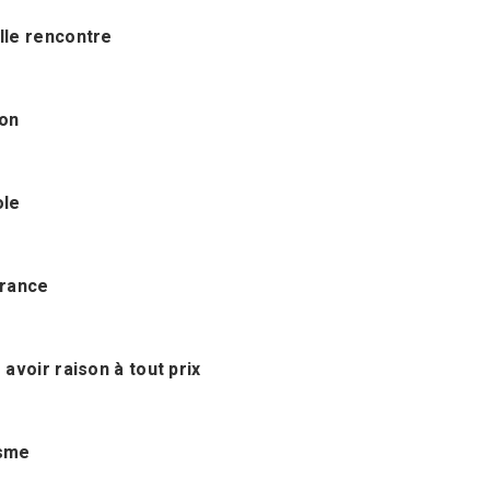
lle rencontre
son
ole
érance
 avoir raison à tout prix
ïsme