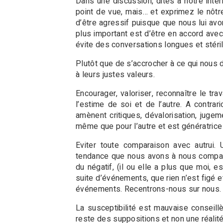
Dans une discussion, dites à notre inte
point de vue, mais… et exprimez le nôtre.
d’être agressif puisque que nous lui avo
plus important est d’être en accord avec
évite des conversations longues et stéri
Plutôt que de s’accrocher à ce qui nous 
à leurs justes valeurs.
Encourager, valoriser, reconnaître le tra
l’estime de soi et de l’autre. A contrario
amènent critiques, dévalorisation, juge
même que pour l’autre et est génératrice
Eviter toute comparaison avec autrui. U
tendance que nous avons à nous comparer
du négatif, (il ou elle a plus que moi,
suite d’événements, que rien n’est figé 
événements. Recentrons-nous sur nous.
La susceptibilité est mauvaise conseill
reste des suppositions et non une réalit