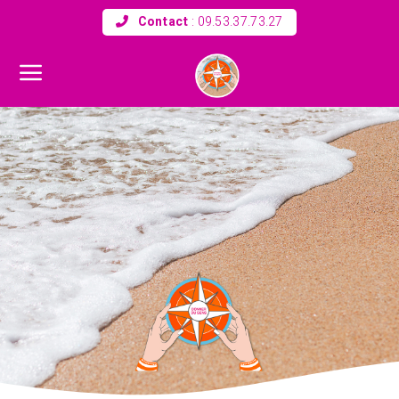
Contact
:
09.53.37.73.27