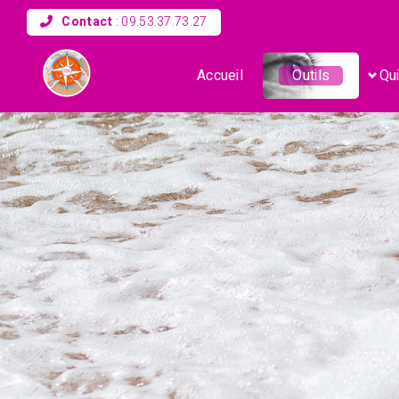
Contact
:
09.53.37.73.27
Accueil
Outils
Qui